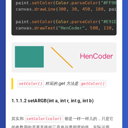
paint
.
setColor
(
Color
.
parseColor
(
"#FF9800"
)
canvas
.
drawLine
(
300
,
30
,
450
,
180
,
 paint
)
;
paint
.
setColor
(
Color
.
parseColor
(
"#E91E63"
)
canvas
.
drawText
(
"HenCoder"
,
500
,
130
,
 pain
对应的 get 方法是
setColor()
getColor()
1.1.1.2 setARGB(int a, int r, int g, int b)
其实和
都是一样一样儿的，只是它
setColor(color)
的参数用的是更直接的三原色与透明度的值。实际运用