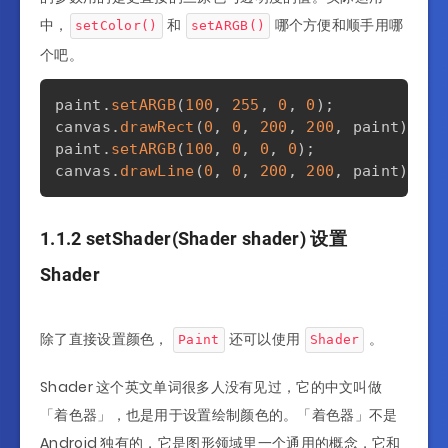
中，
和
哪个方便和顺手用哪
setColor()
setARGB()
个吧。
paint
.
setARGB
(
100
,
255
,
0
,
0
)
;
canvas
.
drawRect
(
0
,
0
,
200
,
200
,
 paint
)
;
paint
.
setARGB
(
100
,
0
,
0
,
0
)
;
canvas
.
drawLine
(
0
,
0
,
200
,
200
,
 paint
)
;
1.1.2 setShader(Shader shader) 设置
Shader
除了直接设置颜色，
还可以使用
。
Paint
Shader
Shader 这个英文单词很多人没有见过，它的中文叫做
「着色器」，也是用于设置绘制颜色的。「着色器」不是
Android 独有的，它是图形领域里一个通用的概念，它和