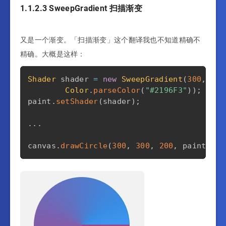
1.1.2.3 SweepGradient 扫描渐变
又是一个渐变。「扫描渐变」这个翻译我也不知道精确不
精确。大概是这样：
Shader
 shader 
=
new
SweepGradient
(
300
,
300
Color
.
parseColor
(
"#2196F3"
)
)
;
paint
.
setShader
(
shader
)
;
.
.
.
canvas
.
drawCircle
(
300
,
300
,
200
,
 paint
)
;