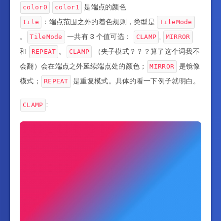
是端点的颜色
color0
color1
：端点范围之外的着色规则，类型是
tile
TileMode
。
一共有 3 个值可选：
,
TileMode
CLAMP
MIRROR
和
。
（夹子模式？？？算了这个词我不
REPEAT
CLAMP
会翻）会在端点之外延续端点处的颜色；
是镜像
MIRROR
模式；
是重复模式。具体的看一下例子就明白。
REPEAT
:
CLAMP