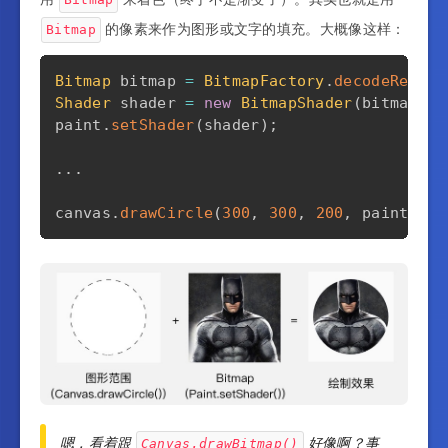
的像素来作为图形或文字的填充。大概像这样：
Bitmap
Bitmap
 bitmap 
=
BitmapFactory
.
decodeResour
Shader
 shader 
=
new
BitmapShader
(
bitmap
,
S
paint
.
setShader
(
shader
)
;
.
.
.
canvas
.
drawCircle
(
300
,
300
,
200
,
 paint
)
;
嗯，看着跟
好像啊？事
Canvas.drawBitmap()