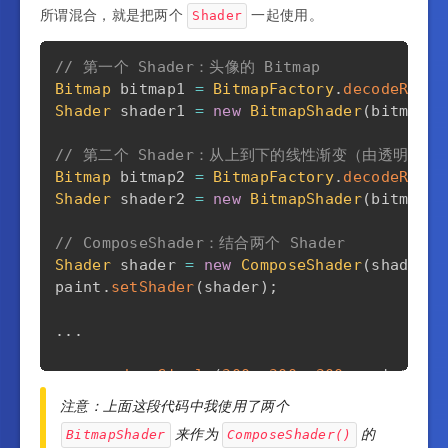
所谓混合，就是把两个
一起使用。
Shader
// 第一个 Shader：头像的 Bitmap
Bitmap
 bitmap1 
=
BitmapFactory
.
decodeResou
Shader
 shader1 
=
new
BitmapShader
(
bitmap1
,
// 第二个 Shader：从上到下的线性渐变（由透明到黑
Bitmap
 bitmap2 
=
BitmapFactory
.
decodeResou
Shader
 shader2 
=
new
BitmapShader
(
bitmap2
,
// ComposeShader：结合两个 Shader
Shader
 shader 
=
new
ComposeShader
(
shader1
,
paint
.
setShader
(
shader
)
;
.
.
.
canvas
.
drawCircle
(
300
,
300
,
300
,
 paint
)
;
注意：上面这段代码中我使用了两个
来作为
的
BitmapShader
ComposeShader()