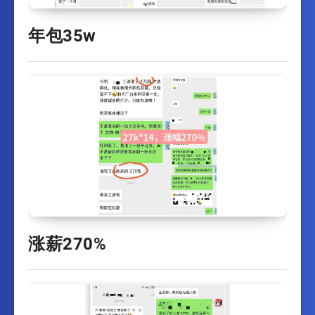
年包35w
涨薪270%