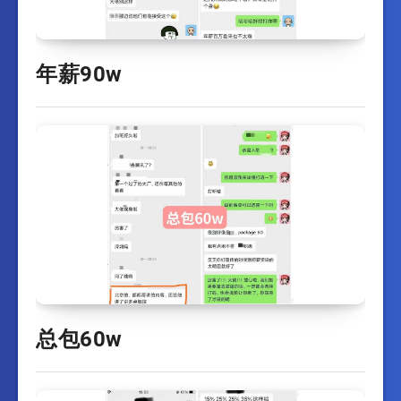
年薪90w
总包60w