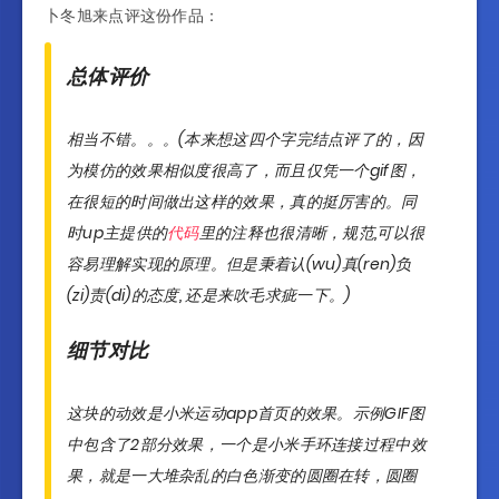
卜冬旭来点评这份作品：
总体评价
相当不错。。。(本来想这四个字完结点评了的，因
为模仿的效果相似度很高了，而且仅凭一个gif图，
在很短的时间做出这样的效果，真的挺厉害的。同
时up主提供的
代码
里的注释也很清晰，规范,可以很
容易理解实现的原理。但是秉着认(wu)真(ren)负
(zi)责(di)的态度, 还是来吹毛求疵一下。)
细节对比
这块的动效是小米运动app首页的效果。示例GIF图
中包含了2部分效果，一个是小米手环连接过程中效
果，就是一大堆杂乱的白色渐变的圆圈在转，圆圈