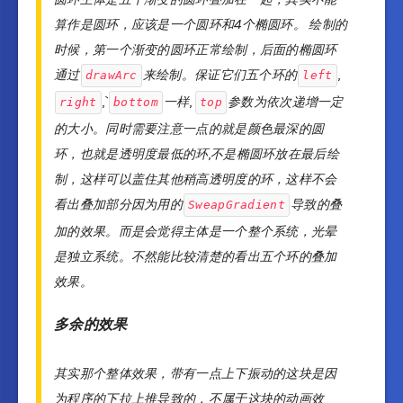
算作是圆环，应该是一个圆环和4个椭圆环。 绘制的
时候，第一个渐变的圆环正常绘制，后面的椭圆环
通过
来绘制。保证它们五个环的
,
drawArc
left
,`
一样,
参数为依次递增一定
right
bottom
top
的大小。同时需要注意一点的就是颜色最深的圆
环，也就是透明度最低的环,不是椭圆环放在最后绘
制，这样可以盖住其他稍高透明度的环，这样不会
看出叠加部分因为用的
导致的叠
SweapGradient
加的效果。而是会觉得主体是一个整个系统，光晕
是独立系统。不然能比较清楚的看出五个环的叠加
效果。
多余的效果
其实那个整体效果，带有一点上下振动的这块是因
为程序的下拉上推导致的，不属于这块的动画效