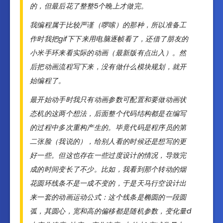
的，但最后花了整整5个晚上才做完。
我编程属于比较严谨（啰嗦）的那种，所以准备工
作时我把gif下下来用电脑逐帧看了，还借了朋友的
小米手环来看实际的动画（最新版有点出入）。然
后把动画流程写下来，没有做什么模块规划，就开
始编程了。
最开始动手时我只有动画参数可配置和要做动画状
态机的这两个想法，后面整个代码结构都是在编写
的过程中多次重构产生的。毕竟代码是程序员的第
二张脸（我说的），给别人看的时候还是想写的更
好一些。但这也存在一些过度设计的情况，导致完
成的时间变长了不少。比如，我看到那个转动的烟
花圆环线条不是一成不变的，于是天马行空设计出
来一套的动画运动公式：这个线条是椭圆的一段圆
弧，其圆心，宽和高的偏移都是随机参数，变化量d