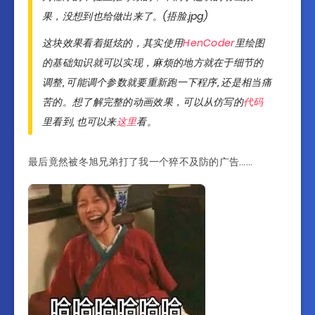
果，没想到也给做出来了。(捂脸.jpg)
这块效果看着挺炫的，其实使用
HenCoder
里绘图
的基础知识就可以实现，麻烦的地方就在于细节的
调整, 可能调个参数就要重新跑一下程序, 还是相当痛
苦的。想了解完整的动画效果，可以从仿写的
代码
里看到, 也可以来
这里
看。
最后竟然被冬旭兄弟打了我一个猝不及防的广告……