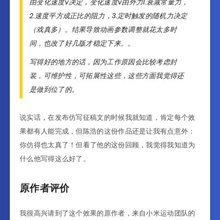
由变化速度v决定，变化速度v由外力1.衰减常量力，
2.速度平方成正比的阻力，3.定时触发的随机力决定
（戏真多）。结果导致动画参数调整就花太多时
间，也改了好几版才稳定下来。。
写得好的地方的话，因为工作原因会比较考虑封
装，可维护性，可拓展性这些，这些方面我觉得还
是做到位了的。
说实话，在发布仿写征稿文的时候我就知道，肯定每个效
果都有人能完成，但陈浩的这份作品还是让我有点意外：
你仿得也太真了！但看了他的这份回顾，我觉得我知道为
什么他写得这么好了。
原作者评价
我很高兴请到了这个效果的原作者，来自小米运动团队的