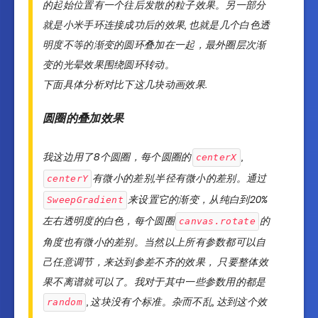
的起始位置有一个往后发散的粒子效果。另一部分
就是小米手环连接成功后的效果, 也就是几个白色透
明度不等的渐变的圆环叠加在一起，最外圈层次渐
变的光晕效果围绕圆环转动。
下面具体分析对比下这几块动画效果.
圆圈的叠加效果
我这边用了8个圆圈，每个圆圈的
,
centerX
有微小的差别,半径有微小的差别。通过
centerY
来设置它的渐变，从纯白到20%
SweepGradient
左右透明度的白色，每个圆圈
的
canvas.rotate
角度也有微小的差别。当然以上所有参数都可以自
己任意调节，来达到参差不齐的效果， 只要整体效
果不离谱就可以了。我对于其中一些参数用的都是
, 这块没有个标准。杂而不乱, 达到这个效
random