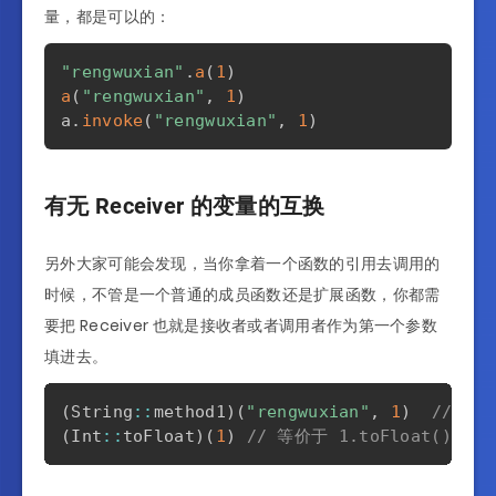
量，都是可以的：
"rengwuxian"
.
a
(
1
)
a
(
"rengwuxian"
,
1
)
a
.
invoke
(
"rengwuxian"
,
1
)
有无 Receiver 的变量的互换
另外大家可能会发现，当你拿着一个函数的引用去调用的
时候，不管是一个普通的成员函数还是扩展函数，你都需
要把 Receiver 也就是接收者或者调用者作为第一个参数
填进去。
(
String
::
method1
)
(
"rengwuxian"
,
1
)
// 等价
(
Int
::
toFloat
)
(
1
)
// 等价于 1.toFloat()