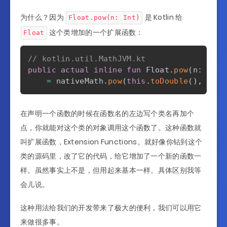
为什么？因为
是 Kotlin 给
Float.pow(n: Int)
这个类增加的一个扩展函数：
Float
// kotlin.util.MathJVM.kt
public
actual
inline
fun
 Float
.
pow
(
n
:
 Int
)
=
 nativeMath
.
pow
(
this
.
toDouble
(
)
,
 n
.
to
在声明一个函数的时候在函数名的左边写个类名再加个
点，你就能对这个类的对象调用这个函数了。这种函数就
叫扩展函数，Extension Functions。就好像你钻到这个
类的源码里，改了它的代码，给它增加了一个新的函数一
样。虽然事实上不是，但用起来基本一样。具体区别我等
会儿说。
这种用法给我们的开发带来了极大的便利，我们可以用它
来做很多事。