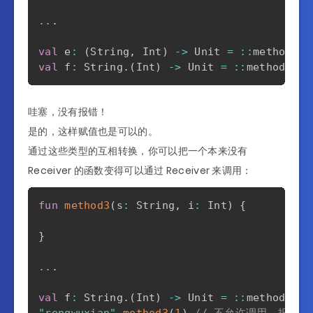
..
.
val
 e
:
(
String
,
 Int
)
->
 Unit 
=
::
val
 f
:
 String
.
(
Int
)
->
 Unit 
=
::
method3 
/
哇塞，没有报错！
是的，这样赋值也是可以的。
通过这些类型的互相转换，你可以把一个本来没有
Receiver 的函数变得可以通过 Receiver 来调用：
fun
method3
(
s
:
 String
,
 i
:
 Int
)
{
}
..
.
val
 f
:
 String
.
(
Int
)
->
 Unit 
=
::
"rengwuxian"
.
method3
(
1
)
// 不允许调用，报错