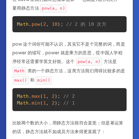
要用静态方法
pow(a, n)
Math
.
pow
(
2
,
10
)
;
// 2 的 10 次方
pow 这个词你可能不认识，其实它不是个完整的词，而是
power 的缩写，power 就是乘方的意思，哎中国人学程
序经常还需要学英文好烦。这个
方法是
pow(a, n)
类的一个静态方法，这类方法我们用得比较多的是
Math
和
max()
min()
Math
.
max
(
1
,
2
)
;
// 2
Math
.
min
(
1
,
2
)
;
// 1
比较两个数的大小，用静态方法很符合直觉；但是幂运算
的话，静态方法就不如成员方法来得更直观了：