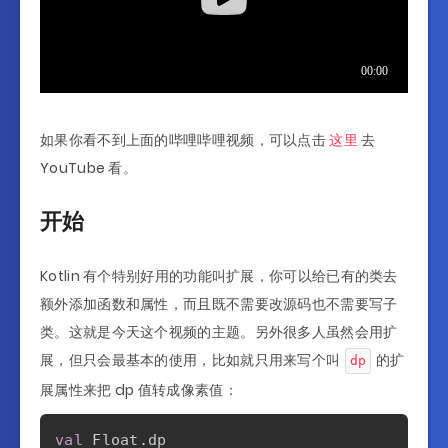
如果你看不到上面的哔哩哔哩视频，可以点击
这里
去
YouTube 看。
开始
Kotlin 有个特别好用的功能叫扩展，你可以给已有的类去
额外添加函数和属性，而且既不需要改源码也不需要写子
类。这就是今天这个视频的主题。另外很多人虽然会用扩
展，但只会最基本的使用，比如就只用来写个叫
的扩
dp
展属性来把 dp 值转成像素值：
val
 Float
.
dp
