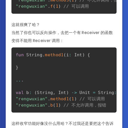
"rengwuxian"
.
f
(
1
)
// 可以调用
这就很爽了哈？
当然了你也可以反向操作，去把一个有 Receiver 的函数
变得不能用 Receiver 调用：
fun
 String
.
method1
(
i
:
 Int
)
{
}
..
.
val
 b
:
(
String
,
 Int
)
->
 Unit 
=
 String
::
"rengwuxian"
.
method1
(
1
)
// 可以调用
"rengwuxian"
.
b
(
1
)
// 不允许调用，报错
这样收窄功能好像没什么用哈？不过我还是要把这个告诉