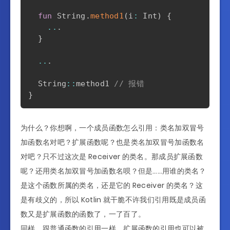
fun
 String
.
method1
(
i
:
 Int
)
{
..
.
}
..
.
  String
::
method1 
// 报错
}
为什么？你想啊，一个成员函数怎么引用：类名加双冒号
加函数名对吧？扩展函数呢？也是类名加双冒号加函数名
对吧？只不过这次是 Receiver 的类名。那成员扩展函数
呢？还用类名加双冒号加函数名呗？但是……用谁的类名？
是这个函数所属的类名，还是它的 Receiver 的类名？这
是有歧义的，所以 Kotlin 就干脆不许我们引用既是成员函
数又是扩展函数的函数了，一了百了。
同样，跟普通函数的引用一样，扩展函数的引用也可以被