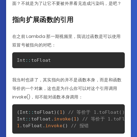
面？不就是为了让它不要被外界看见造成污染吗，是吧？
指向扩展函数的引用
在之前 Lambda 那一期视频里，我说过函数是可以使用
双冒号被指向的对吧：
Int
::
我当时也讲了，其实指向的并不是函数本身，而是和函数
等价的一个对象，这也是为什么你可以对这个引用调用
invoke()，却不能对函数本身调用：
(
Int
::
toFloat
)
(
1
)
// 等价于 1.toFloat()
Int
::
toFloat
.
invoke
(
1
)
// 等价于 1.toFloat(
1
.
toFloat
.
invoke
(
)
// 报错