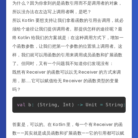
为什么？因为你拿到的是函数引用而不是调用者的对象，
所以没办法在左边写上调用者啊，是吧？
所以 Kotlin 要想支持让我们拿着函数的引用去调用，就必
须给个途径让我们提供调用者。那提供怎样的途径呢？最
终 Kotlin 给我们的方案就是：在这种调用方式下，增加一
个函数参数，让我们把第一个参数的位置填上调用者。这
样，我们就可以用函数的引用来调用成员函数和扩展函数
了。但同时，又有一个问题我不知道你们发现没有：
既然有 Receiver 的函数可以以无 Receiver 的方式来调
用，那……它可以赋值给无 Receiver 的函数类型的变量
吗？
val
 b
:
(
String
,
 Int
)
->
 Unit 
=
 String
::
met
答案是，可以的。在 Kotlin 里，每一个有 Receiver 的函
数——其实就是成员函数和扩展函数——它的引用都可以赋