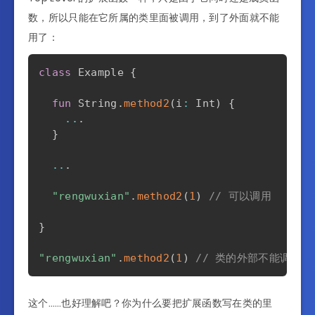
数，所以只能在它所属的类里面被调用，到了外面就不能
用了：
class
 Example 
{
fun
 String
.
method2
(
i
:
 Int
)
{
..
.
}
..
.
"rengwuxian"
.
method2
(
1
)
// 可以调用
}
"rengwuxian"
.
method2
(
1
)
// 类的外部不能调用
这个……也好理解吧？你为什么要把扩展函数写在类的里