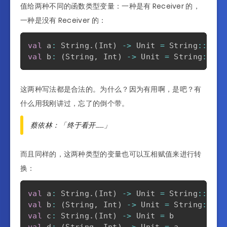
值给两种不同的函数类型变量：一种是有 Receiver 的，
一种是没有 Receiver 的：
val
 a
:
 String
.
(
Int
)
->
 Unit 
=
 String
::
val
 b
:
(
String
,
 Int
)
->
 Unit 
=
 String
::
这两种写法都是合法的。为什么？因为有用啊，是吧？有
什么用我刚讲过，忘了的倒个带。
蔡依林：「终于看开……」
而且同样的，这两种类型的变量也可以互相赋值来进行转
换：
val
 a
:
 String
.
(
Int
)
->
 Unit 
=
 String
::
val
 b
:
(
String
,
 Int
)
->
 Unit 
=
 String
::
val
 c
:
 String
.
(
Int
)
->
 Unit 
=
val
 d
:
(
String
,
 Int
)
->
 Unit 
=