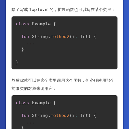
除了写成 Top Level 的，扩展函数也可以写在某个类里：
class
 Example 
{
fun
 String
.
method2
(
i
:
 Int
)
{
..
.
}
}
然后你就可以在这个类里调用这个函数，但必须使用那个
前缀类的对象来调用它：
class
 Example 
{
fun
 String
.
method2
(
i
:
 Int
)
{
..
.
}