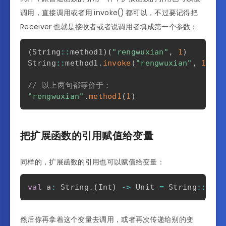
调用，直接调用或者用 invoke() 都可以，不过要记得把
Receiver 也就是接收者或者说调用者填成第一个参数：
(
String
::
method1
)
(
"rengwuxian"
,
1
)
String
::
method1
.
invoke
(
"rengwuxian"
,
1
)
// 以上两句都等价于：
"rengwuxian"
.
method1
(
1
)
把扩展函数的引用赋值给变量
同样的，扩展函数的引用也可以赋值给变量：
val
 a
:
 String
.
(
Int
)
->
 Unit 
=
 String
::
然后你再拿着这个变量去调用，或者再次传递给别的变