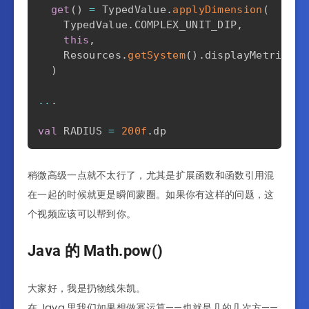
get
(
)
=
 TypedValue
.
applyDimension
(
    TypedValue
.
COMPLEX_UNIT_DIP
,
this
,
    Resources
.
getSystem
(
)
.
displayMetrics

)
..
.
val
 RADIUS 
=
200f
.
稍微高级一点就不太行了，尤其是扩展函数和函数引用混
在一起的时候就更是瞬间蒙圈。如果你有这样的问题，这
个视频应该可以帮到你。
Java 的 Math.pow()
大家好，我是扔物线朱凯。
在 Java 里我们如果想做幂运算——也就是几的几次方——