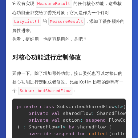
它没有实现
的任何核心功能，这些核
MeasureResult
override
val
 visibleItemsInfo
:
 List
<
La
心功能全都交给了委托对象；它只是作为一个针对
/** see [LazyListLayoutInfo.viewportSt
override
val
 viewportStartOffset
:
 Int
,
的
，添加了很多额外的
LazyList()
MeasureResult
/** see [LazyListLayoutInfo.viewportEn
属性进来。
override
val
 viewportEndOffset
:
 Int
,
你看，挺好用，也挺容易用的，是吧？
/** see [LazyListLayoutInfo.totalItems
override
val
 totalItemsCount
:
 Int
,
/** see [LazyListLayoutInfo.reverseLay
对核心功能进行定制修改
override
val
 reverseLayout
:
 Boolean
,
/** see [LazyListLayoutInfo.orientatio
延伸一下。除了增加额外功能，接口委托也可以对接口的
override
val
 orientation
:
 Orientation
,
/** see [LazyListLayoutInfo.afterConte
核心功能进行定制或者修改。比如 Kotlin 协程的源码有一
override
val
 afterContentPadding
:
 Int
,
个
：
SubscribedSharedFlow
/** see [LazyListLayoutInfo.mainAxisIt
override
val
 mainAxisItemSpacing
:
private
class
 SubscribedSharedFlow
<
T
>
(
)
:
 LazyListLayoutInfo
,
 MeasureResult 
by
 m
private
val
 sharedFlow
:
 SharedFlow
<
T
>
,
override
val
 viewportSize
:
 IntSize

private
val
 action
:
suspend
 FlowCollec
get
(
)
=
IntSize
(
width
,
 height
)
)
:
 SharedFlow
<
T
>
by
 sharedFlow 
{
override
val
 beforeContentPadding
:
 Int
override
suspend
fun
collect
(
collector
}