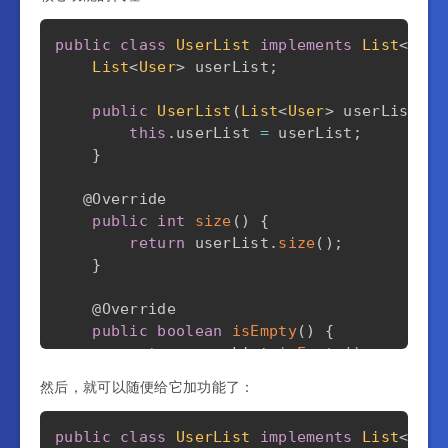
}
public
class
UserList
implements
List
<
User
@Override
List
<
User
>
 userList
;
public
Executor
getMainExecutor
(
)
{
return
 mBase
.
getMainExecutor
(
)
;
public
UserList
(
List
<
User
>
 userList
)
{
}
this
.
userList 
=
 userList
;
}
@Override
public
Context
getApplicationContext
(
)
@Override
return
 mBase
.
getApplicationContext
public
int
size
(
)
{
}
return
 userList
.
size
(
)
;
}
.
.
.
}
@Override
public
boolean
isEmpty
(
)
{
return
 userList
.
isEmpty
(
)
;
}
然后，就可以随便给它加功能了：
@Override
public
class
UserList
implements
List
<
User
public
boolean
contains
(
@Nullable
Obje