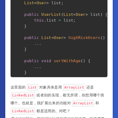
List
<
User
>
 list
;
return
 userList
.
contains
(
o
)
;
}
public
UserList
(
List
<
User
>
 list
)
{
this
.
list 
=
 list
;
.
.
.
}
}
public
List
<
User
>
highRiskUsers
(
)
{
.
.
.
}
public
void
sortWithAge
(
)
{
.
.
.
}
@Override
这里面的
对象具体是用
还是
List
ArrayList
public
int
size
(
)
{
或者别的实现，都无所谓，你想用哪个填
LinkedList
return
 userList
.
size
(
)
;
}
哪个。也就是，我扩展出来的功能对
和
ArrayList
都是适用的。对吧？
LinkedList
@Override