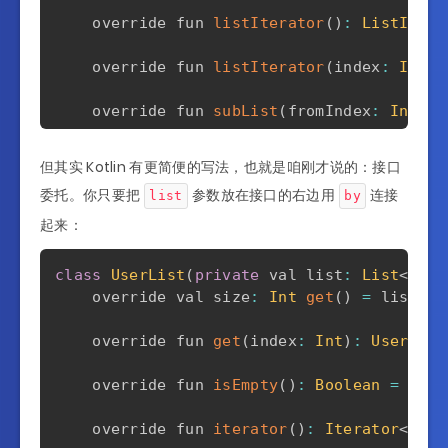
    override fun 
listIterator
(
)
:
ListItera
    override fun 
listIterator
(
index
:
Int
)
:
    override fun 
subList
(
fromIndex
:
Int
,
 t
    override fun 
lastIndexOf
(
element
:
User
但其实 Kotlin 有更简便的写法，也就是咱刚才说的：接口
委托。你只要把
参数放在接口的右边用
连接
list
by
    override fun 
indexOf
(
element
:
User
)
:
I
起来：
    override fun 
containsAll
(
elements
:
Col
class
UserList
(
private
 val list
:
List
<
User
    override fun 
contains
(
element
:
User
)
:
    override val size
:
Int
get
(
)
=
 list
.
si
}
    override fun 
get
(
index
:
Int
)
:
User
=
 l
    override fun 
isEmpty
(
)
:
Boolean
=
 list
    override fun 
iterator
(
)
:
Iterator
<
User