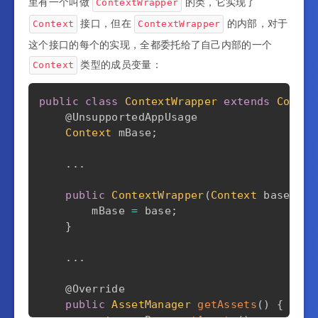
里有一个叫做
的类，它实现了
ContextWrapper
接口，但在
的内部，对于
Context
ContextWrapper
这个接口的每个的实现，全都委托给了自己内部的一个
类型的成员变量：
Context
public
class
ContextWrapper
extends
Contex
@UnsupportedAppUsage
Context
 mBase
;
.
.
.
public
ContextWrapper
(
Context
 base
)
{
        mBase 
=
 base
;
}
.
.
.
@Override
public
AssetManager
getAssets
(
)
{