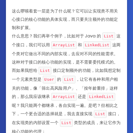
return
 mBase
.
getAssets
(
)
;
}
这么啰嗦着套一层是为了什么呢？它可以让实现类不用关
心接口的核心功能的具体实现，而只要关注额外的功能定
@Override
public
Resources
getResources
(
)
{
制和扩展。
return
 mBase
.
getResources
(
)
;
什么意思？我们再举个例子，比如对于 Java 的
这
List
}
个接口，我们可以用
和
这两
ArrayList
LinkedList
@Override
个类对它做出不同的内部实现，去应对不同的性能需求。
public
PackageManager
getPackageManage
这种对于接口的核心功能的实现，是不需要委托模式的。
return
 mBase
.
getPackageManager
(
)
;
而如果我想给
接口定制额外的功能，比如我想定制
List
}
一个元素类型是
的
，让它有各种和用户相
User
List
@Override
关的功能，像「筛出高风险用户」、「按年龄重排」这样
public
ContentResolver
getContentResol
的，那么我应该继承
还是
ArrayList
LinkedList
return
 mBase
.
getContentResolver
(
)
;
呢？我只能两个都继承，各自实现一遍。是吧？但相比之
}
下，一个更合适的选择就是，我去直接实现
接口，
List
@Override
在实现类的内部设置一个
类型的成员，来让它作为
List
public
Looper
getMainLooper
(
)
{
核心功能的代理：
return
 mBase
.
getMainLooper
(
)
;