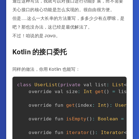
通过这种写法，我就可以对接口进行功能扩展，而不需要
public
boolean
isEmpty
(
)
{
return
 userList
.
isEmpty
(
)
;
关心接口的核心功能是怎么实现的。很自由很方便。
}
但是……这么一大长串的方法重写，多多少少有点啰嗦，是
吧？那也没办法，这已经是最优解法了。
@Override
public
boolean
contains
(
@Nullable
Obje
不过！咱说的是 Java。
return
 userList
.
contains
(
o
)
;
}
Kotlin 的接口委托
.
.
.
同样的做法，你用 Kotlin 也能写：
}
class
UserList
(
private
 val list
:
List
<
User
    override val size
:
Int
get
(
)
=
 list
.
si
    override fun 
get
(
index
:
Int
)
:
User
=
 l
    override fun 
isEmpty
(
)
:
Boolean
=
 list
    override fun 
iterator
(
)
:
Iterator
<
User