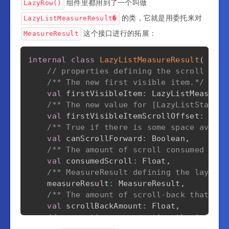
组件里都用到了一个叫做
LazyRow()
的类，它就是用委托来对
LazyListMeasureResult�
这个接口进行的拓展：
MeasureResult
internal
class
LazyListMeasureResult
(
// properties defining the scroll posi
/** The new first visible item.*/
val
 firstVisibleItem
:
 LazyListMeasured
/** The new value for [LazyListState.f
val
 firstVisibleItemScrollOffset
:
 Int
,
/** True if there is some space availa
val
 canScrollForward
:
 Boolean
,
/** The amount of scroll consumed duri
val
 consumedScroll
:
 Float
,
/** MeasureResult defining the layout.
    measureResult
:
 MeasureResult
,
/** The amount of scroll-back that hap
val
 scrollBackAmount
:
 Float
,
// properties representing the info ne
/** see [LazyListLayoutInfo.visibleIte