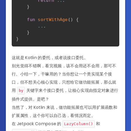
return
..
.
}
fun
sortWithAge
(
)
{
..
.
}
}
这就是 Kotlin 的委托，或者说接口委托。
别光觉得不错啊，看完视频，该不会用还不会用，那可不
行。小结一下，干嘛用的？当你想让一个类实现某个接
口，但不想关心核心实现，只想给它做功能拓展，那么就
用
关键字来个接口委托，让核心实现由指定对象进行
by
插件式提供。是吧？
当然了，对 Kotlin 来说，做功能拓展也可以用扩展函数和
扩展属性，这个你可以自己选，看情况而定。
在 Jetpack Compose 的
和
LazyColumn()