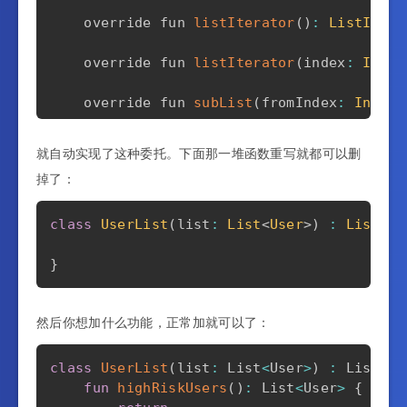
    override fun 
listIterator
(
)
:
ListItera
    override fun 
listIterator
(
index
:
Int
)
:
    override fun 
subList
(
fromIndex
:
Int
,
 t
    override fun 
lastIndexOf
(
element
:
User
就自动实现了这种委托。下面那一堆函数重写就都可以删
掉了：
    override fun 
indexOf
(
element
:
User
)
:
I
    override fun 
containsAll
(
elements
:
Col
class
UserList
(
list
:
List
<
User
>
)
:
List
<
Us
    override fun 
contains
(
element
:
User
)
:
}
}
然后你想加什么功能，正常加就可以了：
class
UserList
(
list
:
 List
<
User
>
)
:
 List
<
Us
fun
highRiskUsers
(
)
:
 List
<
User
>
{