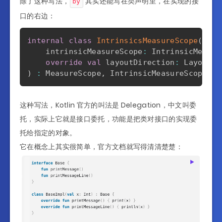
除了这种写法，
其实还能写在类声明里，在实现的接
by
口的右边：
internal
class
IntrinsicsMeasureScope
(
    intrinsicMeasureScope
:
 IntrinsicMeasur
override
val
 layoutDirection
:
 LayoutDi
)
:
 MeasureScope
,
 IntrinsicMeasureScope 
by
这种写法，Kotlin 官方的叫法是 Delegation，中文叫委
托，实际上它就是接口委托，功能是把类对接口的实现委
托给指定的对象。
它在概念上其实很简单，官方文档就写得清清楚楚：