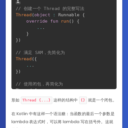
// 创建一个 Thread 的完整写法
Thread
(
object
:
 Runnable 
{
override
fun
run
(
)
{
..
.
}
}
)
// 满足 SAM，先简化为
Thread
(
{
..
.
}
)
// 使用闭包，再简化为
Thread 
{
..
.
形如
这样的结构中
就是一个闭包。
Thread {...}
{}
}
在 Kotlin 中有这样一个语法糖：当函数的最后一个参数是
lambda 表达式时，可以将 lambda 写在括号外。这就