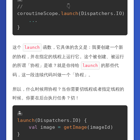
//               👇
coroutineScope
.
launch
(
Dispatchers
.
IO
)
{
..
.
}
这个
函数，它具体的含义是：我要创建一个新
launch
的协程，并在指定的线程上运行它。这个被创建、被运行
的所谓「协程」是谁？就是你传给
的那些代
launch
码，这一段连续代码叫做一个「协程」。
所以，什么时候用协程？当你需要切线程或者指定线程的
时候。你要在后台执行任务？切！
launch
(
Dispatchers
.
IO
)
{
val
 image 
=
getImage
(
imageId
)
}