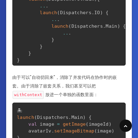
..
.
launch
(
Dispatchers
.
IO
)
{
..
.
launch
(
Dispatchers
.
Main
)
{
..
.
}
}
}
}
// 通过第二种写法来实现相同的逻辑
由于可以"自动切回来"，消除了并发代码在协作时的嵌
coroutineScope
.
launch
(
Dispatchers
.
Main
)
{
套。由于消除了嵌套关系，我们甚至可以把
..
.
withContext
(
Dispatchers
.
IO
)
{
放进一个单独的函数里面：
withContext
..
.
}
..
.
launch
(
Dispatchers
.
Main
)
{
/
withContext
(
Dispatchers
.
IO
)
{
val
 image 
=
getImage
(
imageId
)
..
.
    avatarIv
.
setImageBitmap
(
image
)
//
}
}