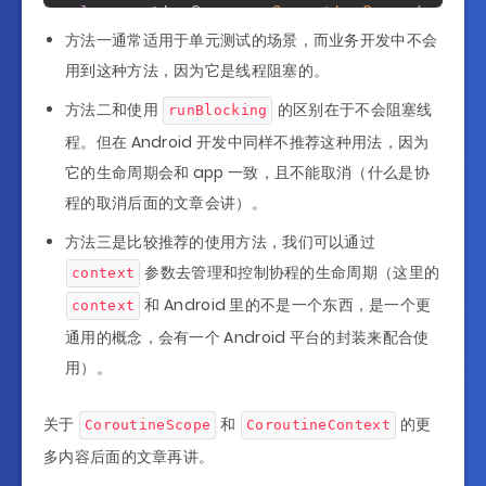
val
 coroutineScope 
=
CoroutineScope
(
contex
coroutineScope
.
launch
{
方法一通常适用于单元测试的场景，而业务开发中不会
getImage
(
imageId
)
用到这种方法，因为它是线程阻塞的。
}
方法二和使用
的区别在于不会阻塞线
runBlocking
程。但在 Android 开发中同样不推荐这种用法，因为
它的生命周期会和 app 一致，且不能取消（什么是协
程的取消后面的文章会讲）。
方法三是比较推荐的使用方法，我们可以通过
参数去管理和控制协程的生命周期（这里的
context
和 Android 里的不是一个东西，是一个更
context
通用的概念，会有一个 Android 平台的封装来配合使
用）。
关于
和
的更
CoroutineScope
CoroutineContext
多内容后面的文章再讲。