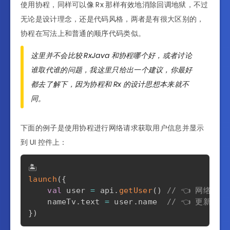
使用协程，同样可以像 Rx 那样有效地消除回调地狱，不过
无论是设计理念，还是代码风格，两者是有很大区别的，
协程在写法上和普通的顺序代码类似。
这里并不会比较 RxJava 和协程哪个好，或者讨论
谁取代谁的问题，我这里只给出一个建议，你最好
都去了解下，因为协程和 Rx 的设计思想本来就不
同。
下面的例子是使用协程进行网络请求获取用户信息并显示
到 UI 控件上：
launch
(
{
val
 user 
=
 api
.
getUser
(
)
// 👈 网络请求
    nameTv
.
text 
=
 user
.
name  
// 👈 更新 U
}
)