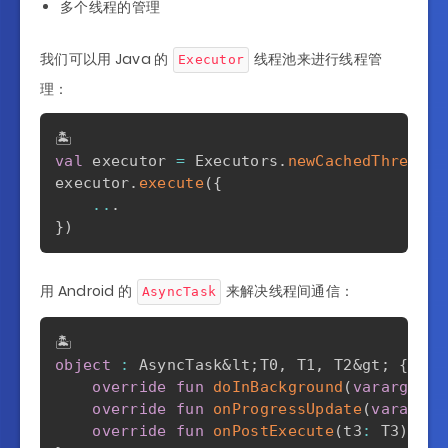
多个线程的管理
我们可以用 Java 的
线程池来进行线程管
Executor
理：
val
 executor 
=
 Executors
.
newCachedThreadPo
executor
.
execute
(
{
..
.
}
)
用 Android 的
来解决线程间通信：
AsyncTask
object
:
 AsyncTask&lt
;
T0
,
 T1
,
 T2&gt
;
{
override
fun
doInBackground
(
vararg
 arg
override
fun
onProgressUpdate
(
vararg
 a
override
fun
onPostExecute
(
t3
:
 T3
)
{
.