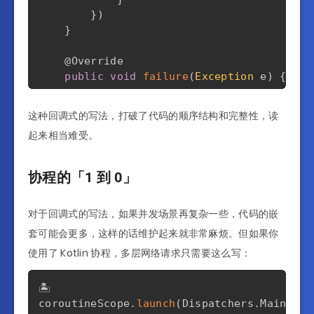
}
)
}
@Override
public
void
failure
(
Exception
 e
)
{
.
.
.
}
这种回调式的写法，打破了代码的顺序结构和完整性，读
}
)
;
起来相当难受。
协程的「1 到 0」
对于回调式的写法，如果并发场景再复杂一些，代码的嵌
套可能会更多，这样的话维护起来就非常麻烦。但如果你
使用了 Kotlin 协程，多层网络请求只需要这么写：
🏝️

coroutineScope
.
launch
(
Dispatchers
.
Main
)
{