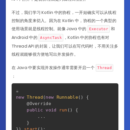
不过，我们学习 Kotlin 中的协程，一开始确实可以从线程
控制的角度来切入。因为在 Kotlin 中，协程的一个典型的
使用场景就是线程控制。就像 Java 中的
和
Executor
Android 中的
，Kotlin 中的协程也有对
AsyncTask
Thread API 的封装，让我们可以在写代码时，不用关注多
线程就能够很方便地写出并发操作。
在 Java 中要实现并发操作通常需要开启一个
Thread
：
new
Thread
(
new
Runnable
(
)
{
@Override
public
void
run
(
)
{
.
.
.
}
}
)
.
start
(
)
;