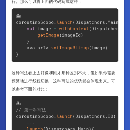
行。那么可以将上面的代码写成这样：
🏝️

coroutineScope
.
launch
(
Dispatchers
.
Main
)
{
val
 image 
=
withContext
(
Dispatchers
.
IO
getImage
(
imageId
)
}
    avatarIv
.
setImageBitmap
(
image
)
}
这种写法看上去好像和刚才那种区别不大，但如果你需要
频繁地进行线程切换，这种写法的优势就会体现出来。可
以参考下面的对比：
// 第一种写法
coroutineScope
.
launch
(
Dispatchers
.
IO
)
{
..
.
launch
(
Dispatchers
.
Main
)
{