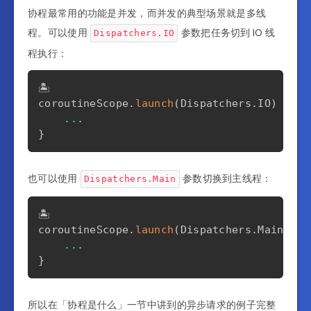
协程最常用的功能是并发，而并发的典型场景就是多线
程。可以使用
参数把任务切到 IO 线
Dispatchers.IO
程执行：
🏝️

coroutineScope
.
launch
(
Dispatchers
.
IO
)
{
..
.
}
也可以使用
参数切换到主线程：
Dispatchers.Main
🏝️

coroutineScope
.
launch
(
Dispatchers
.
Main
)
{
..
.
}
所以在「协程是什么」一节中讲到的异步请求的例子完整