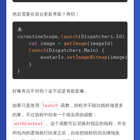
然后需要在前台更新界面？再切！
🏝️

coroutineScope
.
launch
(
Dispatchers
.
IO
)
{
val
 image 
=
getImage
(
imageId
)
launch
(
Dispatchers
.
Main
)
{
        avatarIv
.
setImageBitmap
(
image
)
}
}
好像有点不对劲？这不还是有嵌套嘛。
如果只是使用
函数，协程并不能比线程做更多
launch
的事。不过协程中却有一个很实用的函数：
。这个函数可以切换到指定的线程，并在
withContext
闭包内的逻辑执行结束之后，自动把线程切回去继续执