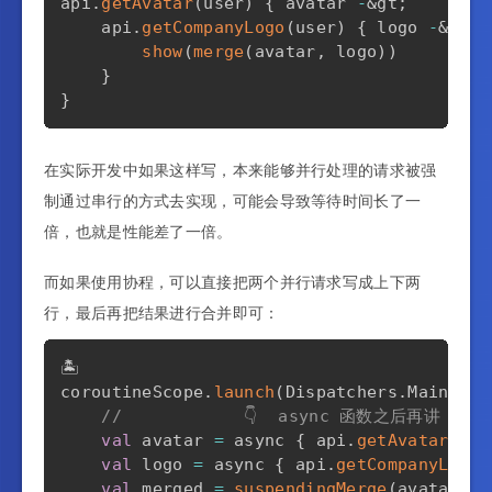
api
.
getAvatar
(
user
)
{
 avatar 
-
&gt
;
    api
.
getCompanyLogo
(
user
)
{
 logo 
-
&gt
;
show
(
merge
(
avatar
,
 logo
)
)
}
}
在实际开发中如果这样写，本来能够并行处理的请求被强
制通过串行的方式去实现，可能会导致等待时间长了一
倍，也就是性能差了一倍。
而如果使用协程，可以直接把两个并行请求写成上下两
行，最后再把结果进行合并即可：
🏝️

coroutineScope
.
launch
(
Dispatchers
.
Main
)
{
//            👇  async 函数之后再讲
val
 avatar 
=
 async 
{
 api
.
getAvatar
(
use
val
 logo 
=
 async 
{
 api
.
getCompanyLogo
(
val
 merged 
=
suspendingMerge
(
avatar
,
 l