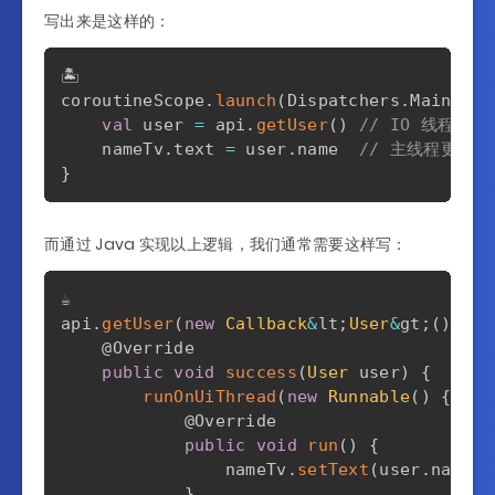
写出来是这样的：
🏝️

coroutineScope
.
launch
(
Dispatchers
.
Main
)
{
val
 user 
=
 api
.
getUser
(
)
// IO 线程执
    nameTv
.
text 
=
 user
.
name  
// 主线程更新 U
}
而通过 Java 实现以上逻辑，我们通常需要这样写：
☕️

api
.
getUser
(
new
Callback
&
lt
;
User
&
gt
;
(
)
{
@Override
public
void
success
(
User
 user
)
{
runOnUiThread
(
new
Runnable
(
)
{
@Override
public
void
run
(
)
{
                nameTv
.
setText
(
user
.
name
)
;
}