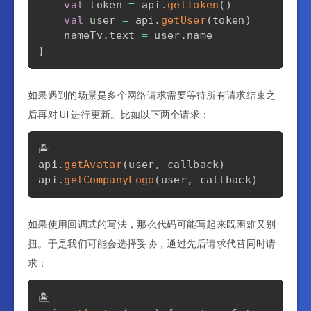
val
 token 
=
 api
.
getToken
(
)
val
 user 
=
 api
.
getUser
(
token
)
    nameTv
.
text 
=
 user
.
name               
}
如果遇到的场景是多个网络请求需要等待所有请求结束之
后再对 UI 进行更新。比如以下两个请求：
🏝️

api
.
getAvatar
(
user
,
 callback
)
api
.
getCompanyLogo
(
user
,
 callback
)
如果使用回调式的写法，那么代码可能写起来既困难又别
扭。于是我们可能会选择妥协，通过先后请求代替同时请
求：
🏝️
