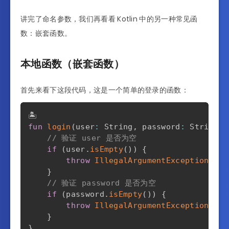
讲完了命名参数，我们再看看 Kotlin 中的另一种常见函
数：嵌套函数。
本地函数（嵌套函数）
首先来看下这段代码，这是一个简单的登录的函数：
fun
login
(
user
:
 String
,
 password
:
 String
,
 
// 验证 user 是否为空
if
(
user
.
isEmpty
(
)
)
{
throw
IllegalArgumentException
(
ill
}
// 验证 password 是否为空
if
(
password
.
isEmpty
(
)
)
{
throw
IllegalArgumentException
(
ill
}
}