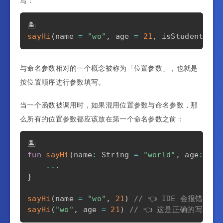
写：
sayHi
(
name 
=
"wo"
,
 age 
=
21
,
 isStudent 
=
f
与命名参数相对的一个概念被称为「位置参数」，也就是
按位置顺序进行参数填写。
当一个函数被调用时，如果混用位置参数与命名参数，那
么所有的位置参数都应该放在第一个命名参数之前：
fun
sayHi
(
name
:
 String 
=
"world"
,
 age
:
 Int
..
.
}
sayHi
(
name 
=
"wo"
,
21
)
// 👈 IDE 会报错，Mixi
sayHi
(
"wo"
,
 age 
=
21
)
// 👈 这是正确的写法