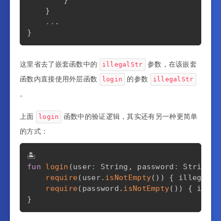
}
}
..
.
}
这里省去了嵌套函数中的
参数，在该嵌套
illegalStr
函数内直接使用外层函数
的参数
login
illegalStr
。
上面
函数中的验证逻辑，其实还有另一种更简单
login
的方式：
fun
login
(
user
:
 String
,
 password
:
 String
,
 
require
(
user
.
isNotEmpty
(
)
)
{
 illegalSt
require
(
password
.
isNotEmpty
(
)
)
{
 illeg
}