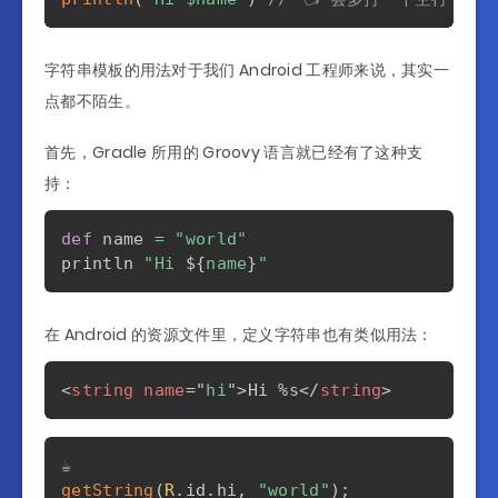
字符串模板的用法对于我们 Android 工程师来说，其实一
点都不陌生。
首先，Gradle 所用的 Groovy 语言就已经有了这种支
持：
def
 name 
=
"world"
println 
"Hi 
$
{
name
}
"
在 Android 的资源文件里，定义字符串也有类似用法：
<
string
name
=
"
hi
"
>
Hi %s
</
string
>
getString
(
R
.
id
.
hi
,
"world"
)
;