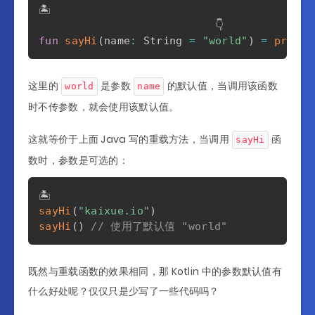
🏝️

fun
sayHi
(
name
:
 String 
=
"world"
)
=
printl
这里的
是参数
的默认值，当调用该函数
world
name
时不传参数，就会使用该默认值。
这就等价于上面 Java 写的重载方法，当调用
函
sayHi
数时，参数是可选的：
sayHi
(
"kaixue.io"
)
sayHi
(
)
// 使用了默认值 "world"
既然与重载函数的效果相同，那 Kotlin 中的参数默认值有
什么好处呢？仅仅只是少写了一些代码吗？