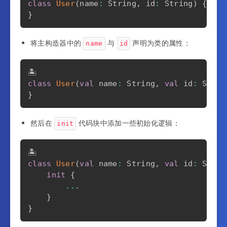
class
User
(
name
:
 String
,
 id
:
 String
)
{
}
将主构造器中的
与
声明为类的属性：
name
id
class
User
(
val
 name
:
 String
,
val
 id
:
 Strin
}
然后在
代码块中添加一些初始化逻辑：
init
class
User
(
val
 name
:
 String
,
val
 id
:
 Strin
init
{
..
.
}
}