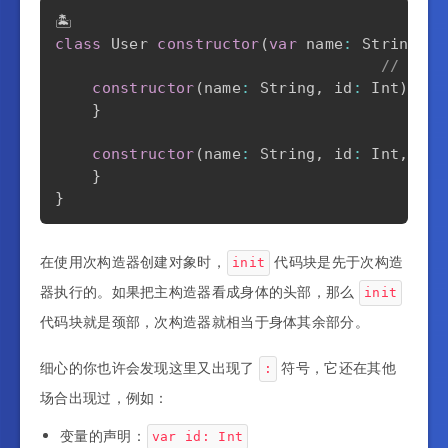
class
 User 
constructor
(
var
 name
:
 String
)
{
// 👇
constructor
(
name
:
 String
,
 id
:
 Int
)
:
t
}
constructor
(
name
:
 String
,
 id
:
 Int
,
 age
}
}
在使用次构造器创建对象时，
代码块是先于次构造
init
器执行的。如果把主构造器看成身体的头部，那么
init
代码块就是颈部，次构造器就相当于身体其余部分。
细心的你也许会发现这里又出现了
符号，它还在其他
:
场合出现过，例如：
变量的声明：
var id: Int