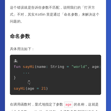
这个错误就是告诉你参数不匹配，说明我们的「打开方
式」不对，其实 Kotlin 里是通过「命名参数」来解决这个
问题的。
命名参数
具体用法如下：
fun
sayHi
(
name
:
 String 
=
"world"
,
 age
:
 Int
..
.
}
sayHi
(
age 
=
21
)
在调用函数时，显式地指定了参数
的名称，这就是
age