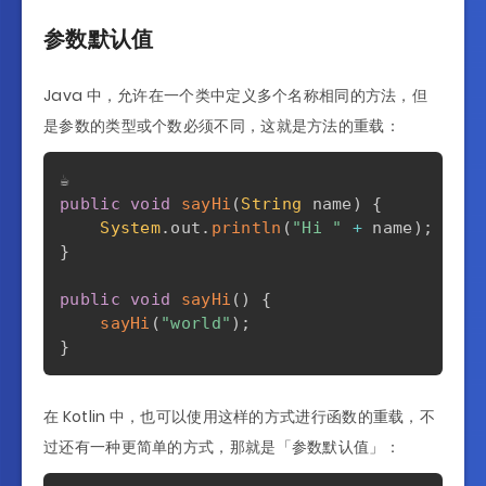
参数默认值
Java 中，允许在一个类中定义多个名称相同的方法，但
是参数的类型或个数必须不同，这就是方法的重载：
public
void
sayHi
(
String
 name
)
{
System
.
out
.
println
(
"Hi "
+
 name
)
;
}
public
void
sayHi
(
)
{
sayHi
(
"world"
)
;
}
在 Kotlin 中，也可以使用这样的方式进行函数的重载，不
过还有一种更简单的方式，那就是「参数默认值」：