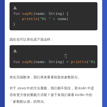
fun
sayHi
(
name
:
 String
)
{
println
(
"Hi "
+
 name
)
}
因此也可以简化成下面这样：
🏝️

fun
sayHi
(
name
:
 String
)
=
println
(
"Hi "
+
 
简化完函数体，我们再来看看前面的参数部分。
对于 Java 中的方法重载，我们都不陌生，那 Kolin 中是
否有更方便的重载方式呢？接下来我们看看 Kotlin 中的
「参数默认值」的用法。