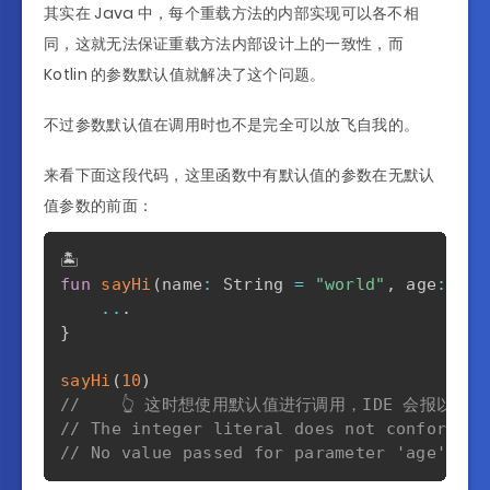
其实在 Java 中，每个重载方法的内部实现可以各不相
同，这就无法保证重载方法内部设计上的一致性，而
Kotlin 的参数默认值就解决了这个问题。
不过参数默认值在调用时也不是完全可以放飞自我的。
来看下面这段代码，这里函数中有默认值的参数在无默认
值参数的前面：
fun
sayHi
(
name
:
 String 
=
"world"
,
 age
:
 Int
..
.
}
sayHi
(
10
)
//    👆 这时想使用默认值进行调用，IDE 会报以下
// The integer literal does not conform to
// No value passed for parameter 'age'