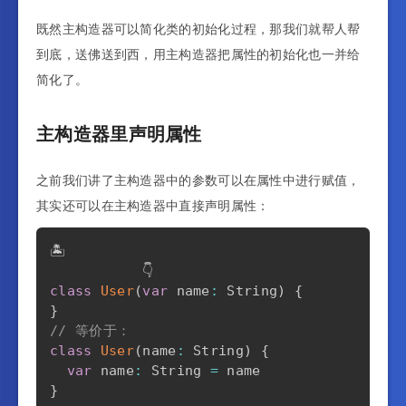
既然主构造器可以简化类的初始化过程，那我们就帮人帮
到底，送佛送到西，用主构造器把属性的初始化也一并给
简化了。
主构造器里声明属性
之前我们讲了主构造器中的参数可以在属性中进行赋值，
其实还可以在主构造器中直接声明属性：
🏝️

class
User
(
var
 name
:
 String
)
{
}
// 等价于：
class
User
(
name
:
 String
)
{
var
 name
:
 String 
=
}