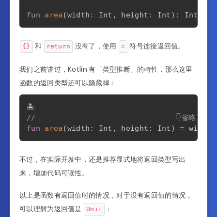
fun
area
(
width
:
 Int
,
 height
:
 Int
)
:
 Int 
=
 w
和
没有了，使用
符号连接返回值。
{}
return
=
我们之前讲过，Kotlin 有「类型推断」的特性，那么这里
函数的返回类型还可以隐藏掉：
//                               👇省略了
fun
area
(
width
:
 Int
,
 height
:
 Int
)
=
 width 
不过，在实际开发中，还是推荐显式地将返回类型写出
来，增加代码可读性。
以上是函数有返回值时的情况，对于没有返回值的情况，
可以理解为返回值是
：
Unit