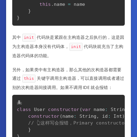
this
.
name 
=
 name

}
}
其中
代码块是紧跟在主构造器之后执行的，这是因
init
为主构造器本身没有代码体，
代码块就充当了主构
init
造器代码体的功能。
另外，如果类中有主构造器，那么其他的次构造器都需要
通过
关键字调用主构造器，可以直接调用或者通过
this
别的次构造器间接调用。如果不调用 IDE 就会报错：
class
 User 
constructor
(
var
 name
:
 String
)
{
constructor
(
name
:
 String
,
 id
:
 Int
)
{
// 👆这样写会报错，Primary constructor cal
}
}