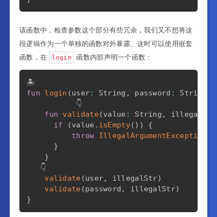
该函数中，检查参数这个部分有些冗余，我们又不想将这
段逻辑作为一个单独的函数对外暴露。这时可以使用嵌套
函数，在
函数内部声明一个函数：
login
fun
login
(
user
:
 String
,
 password
:
 String
,
 
           👇 

fun
validate
(
value
:
 String
,
 illegalStr
if
(
value
.
isEmpty
(
)
)
{
throw
IllegalArgumentException
(
i
}
}
   👇

validate
(
user
,
 illegalStr
)
validate
(
password
,
 illegalStr
)
}