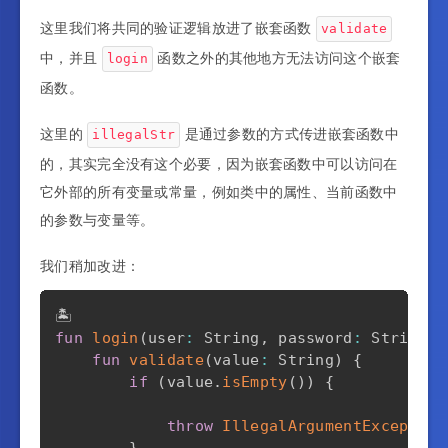
这里我们将共同的验证逻辑放进了嵌套函数
validate
中，并且
函数之外的其他地方无法访问这个嵌套
login
函数。
这里的
是通过参数的方式传进嵌套函数中
illegalStr
的，其实完全没有这个必要，因为嵌套函数中可以访问在
它外部的所有变量或常量，例如类中的属性、当前函数中
的参数与变量等。
我们稍加改进：
fun
login
(
user
:
 String
,
 password
:
 String
,
 
fun
validate
(
value
:
 String
)
{
if
(
value
.
isEmpty
(
)
)
{
                                           
throw
IllegalArgumentException