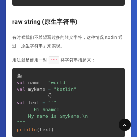
raw string (原生字符串)
有时候我们不希望写过多的转义字符，这种情况 Kotlin 通
过「原生字符串」来实现。
用法就是使用一对
将字符串括起来：
"""
val
 name 
=
"world"
val
 myName 
=
"kotlin"
val
 text 
=
"""

      Hi 
$name
!

    My name is 
$myName
.\n

"""
println
(
text
)