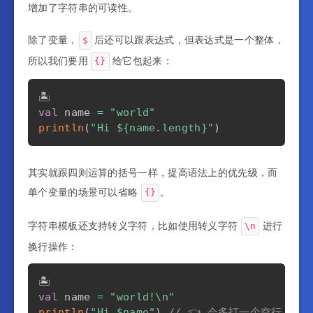
增加了字符串的可读性。
除了变量，
后还可以跟表达式，但表达式是一个整体，
$
所以我们要用
给它包起来：
{}
val
 name 
=
"world"
println
(
"Hi 
${
name
.
length
}
"
)
其实就跟四则运算的括号一样，提高语法上的优先级，而
单个变量的场景可以省略
。
{}
字符串模板还支持转义字符，比如使用转义字符
进行
\n
换行操作：
val
 name 
=
"world!\n"
println
(
"Hi 
$name
"
)
// 👈 会多打一个空行