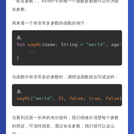
「命名参数」。Kotlin 中的每一个函数参数都可以作为命
名参数。
再来看一个有非常多参数的函数的例子：
fun
sayHi
(
name
:
 String 
=
"world"
,
 age
:
 Int
..
.
}
当函数中有非常多的参数时，调用该函数就会写成这样：
sayHi
(
"world"
,
21
,
false
,
true
,
false
)
当看到后面一长串的布尔值时，我们很难分清楚每个参数
的用处，可读性很差。通过命名参数，我们就可以这么