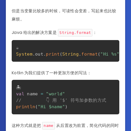
但是当变量比较多的时候，可读性会变差，写起来也比较
麻烦。
Java 给出的解决方案是
：
String.format
System
.
out
.
print
(
String
.
format
(
"Hi %s"
,
 na
Kotlin 为我们提供了一种更加方便的写法：
val
 name 
=
"world"
//         👇 用 '$' 符号加参数的方式
println
(
"Hi 
$name
"
)
这种方式就是把
从后置改为前置，简化代码的同时
name