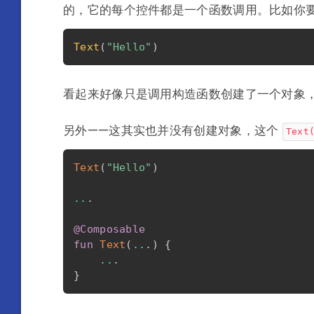
的，它的每个控件都是一个函数调用。比如你
Text
(
"Hello"
)
看起来好像只是调用构造函数创建了一个对象
另外——这其实也并没有创建对象，这个
Text
Text
(
"Hello"
)
..
.
@Composable
fun
Text
(
..
.
)
{
..
.
}