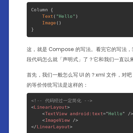
Column 
{
Text
(
"Hello"
)
Image
(
)
}
这，就是 Compose 的写法。看完它的写法
段代码怎么就「声明式」了？它和我们一直以
首先，我们一般怎么写 UI 的？xml 文件
的等价传统写法是这样的：
<!-- 代码经过一定简化 -->
<
LinearLayout
>
<
TextView
android:
text
=
"
Hello
"
/
<
ImageView
/>
</
LinearLayout
>