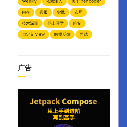
Weekly
依赖注入
关于 hencoder
内存
喜报
实践
布局
技术深聊
码上开学
绘制
自定义 View
触摸反馈
面试
广告