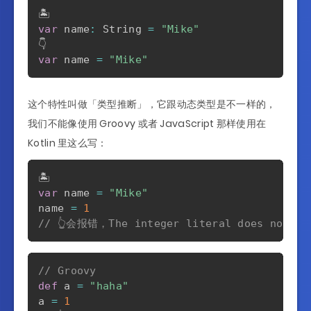
var
 name
:
 String 
=
"Mike"
var
 name 
=
"Mike"
这个特性叫做「类型推断」，它跟动态类型是不一样的，
我们不能像使用 Groovy 或者 JavaScript 那样使用在
Kotlin 里这么写：
var
 name 
=
"Mike"
name 
=
1
// 👆会报错，The integer literal does not con
// Groovy
def
 a 
=
"haha"
a 
=
1