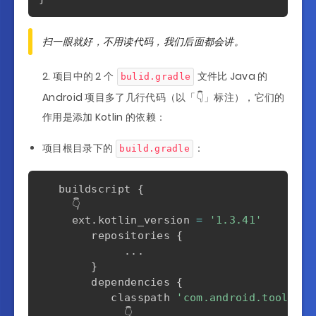
扫一眼就好，不用读代码，我们后面都会讲。
项目中的 2 个
文件比 Java 的
bulid.gradle
Android 项目多了几行代码（以「👇」标注），它们的
作用是添加 Kotlin 的依赖：
项目根目录下的
：
build.gradle
   buildscript 
{
     👇

     ext
.
kotlin_version 
=
'1.3.41'
        repositories 
{
...
}
        dependencies 
{
           classpath 
'com.android.tools.bu
             👇
