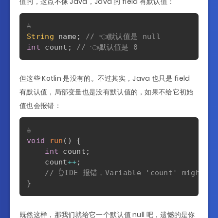
值的，这点不像 Java，Java 的 field 有默认值：
String
 name
;
// 👈默认值是 null
int
 count
;
// 👈默认值是 0
但这些 Kotlin 是没有的。不过其实，Java 也只是 field
有默认值，局部变量也是没有默认值的，如果不给它初始
值也会报错：
void
run
(
)
{
int
 count
;
    count
++
;
// 👆IDE 报错，Variable 'count' might no
}
既然这样，那我们就给它一个默认值 null 吧，遗憾的是你