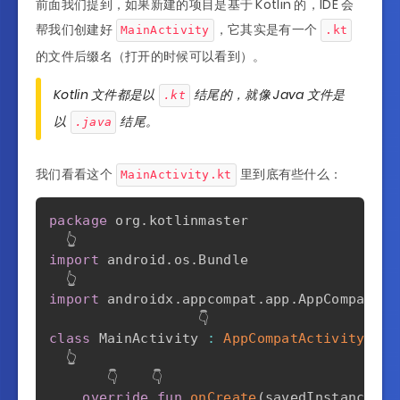
前面我们提到，如果新建的项目是基于 Kotlin 的，IDE 会
帮我们创建好
，它其实是有一个
MainActivity
.kt
的文件后缀名（打开的时候可以看到）。
Kotlin 文件都是以
结尾的，就像 Java 文件是
.kt
以
结尾。
.java
我们看看这个
里到底有些什么：
MainActivity.kt
package
 org
.
kotlinmaster

import
 android
.
os
.
Bundle

import
 androidx
.
appcompat
.
app
.
AppCompatAct
class
 MainActivity 
:
AppCompatActivity
(
)
{
  👆

       👇    👇                            👇
override
fun
onCreate
(
savedInstanceSta