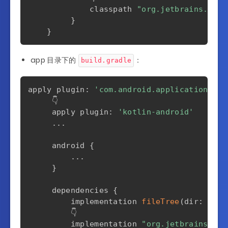
             classpath 
"org.jetbrains.kotl
}
}
app 目录下的
：
build.gradle
apply plugin
:
'com.android.application'
     👇

     apply plugin
:
'kotlin-android'
...
     android 
{
...
}
     dependencies 
{
         implementation 
fileTree
(
dir
:
'lib
         👇

         implementation 
"org.jetbrains.kot