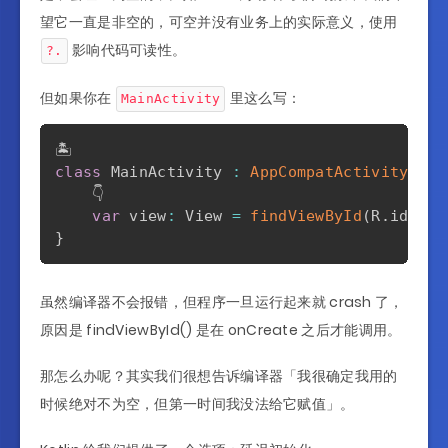
望它一直是非空的，可空并没有业务上的实际意义，使用
影响代码可读性。
?.
但如果你在
里这么写：
MainActivity
class
 MainActivity 
:
AppCompatActivity
(
)
{
    👇

var
 view
:
 View 
=
findViewById
(
R
.
id
.
tvC
}
虽然编译器不会报错，但程序一旦运行起来就 crash 了，
原因是 findViewById() 是在 onCreate 之后才能调用。
那怎么办呢？其实我们很想告诉编译器「我很确定我用的
时候绝对不为空，但第一时间我没法给它赋值」。