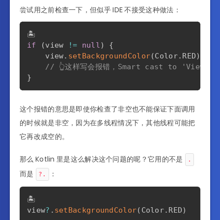
尝试用之前检查一下，但似乎 IDE 不接受这种做法：
if
(
view 
!=
null
)
{
    view
.
setBackgroundColor
(
Color
.
RED
)
// 👆这样写会报错，Smart cast to 'View' is i
}
这个报错的意思是即使你检查了非空也不能保证下面调用
的时候就是非空，因为在多线程情况下，其他线程可能把
它再改成空的。
那么 Kotlin 里是这么解决这个问题的呢？它用的不是
.
而是
：
?.
🏝️

view
?
.
setBackgroundColor
(
Color
.
RED
)