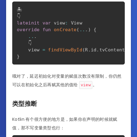
🏝️

lateinit
var
 view
:
override
fun
onCreate
(
..
.
)
{
..
.
    👇

    view 
=
findViewById
(
R
.
id
.
tvContent
)
}
哦对了，延迟初始化对变量的赋值次数没有限制，你仍然
可以在初始化之后再赋其他的值给
。
view
类型推断
Kotlin 有个很方便的地方是，如果你在声明的时候就赋
值，那不写变量类型也行：