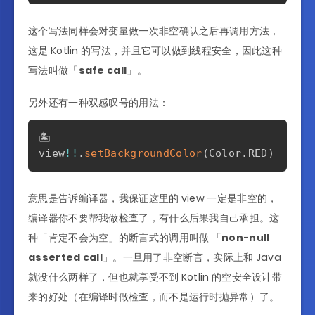
这个写法同样会对变量做一次非空确认之后再调用方法，
这是 Kotlin 的写法，并且它可以做到线程安全，因此这种
写法叫做「
safe call
」。
另外还有一种双感叹号的用法：
🏝️

view
!!
.
setBackgroundColor
(
Color
.
RED
)
意思是告诉编译器，我保证这里的 view 一定是非空的，
编译器你不要帮我做检查了，有什么后果我自己承担。这
种「肯定不会为空」的断言式的调用叫做 「
non-null
asserted call
」。一旦用了非空断言，实际上和 Java
就没什么两样了，但也就享受不到 Kotlin 的空安全设计带
来的好处（在编译时做检查，而不是运行时抛异常）了。