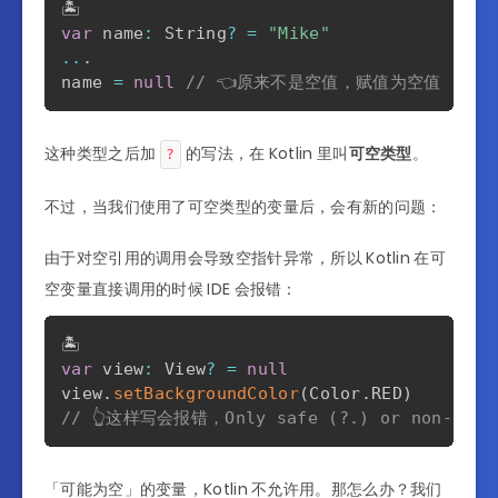
var
 name
:
 String
?
=
"Mike"
..
.
name 
=
null
// 👈原来不是空值，赋值为空值
这种类型之后加
的写法，在 Kotlin 里叫
可空类型
。
?
不过，当我们使用了可空类型的变量后，会有新的问题：
由于对空引用的调用会导致空指针异常，所以 Kotlin 在可
空变量直接调用的时候 IDE 会报错：
var
 view
:
 View
?
=
null
view
.
setBackgroundColor
(
Color
.
RED
)
// 👆这样写会报错，Only safe (?.) or non-null a
「可能为空」的变量，Kotlin 不允许用。那怎么办？我们